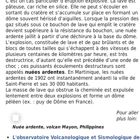
C’est un cas particulier d’éruption explosive. La lave est
pâteuse, car riche en silice. Elle ne peut s’écouler en
sortant du cratère et s’accumule sur place en formant un
dôme souvent hérissé d’aiguilles. Lorsque la pression des
gaz situés sous ce bouchon de lave qui emplit le cratère
devient supérieure à la résistance du bouchon, une nuée
ardente jaillit à partir d’une déchirure à la base du dôme.
L’explosion, constituée de lave et de gaz brûlants et de
blocs de toutes tailles qui s’échappent à des vitesses de
plusieurs centaines de kilomètres par heure, est très
destructrice, d’autant qu’elle est précédée d’une onde de
choc ; ces puissants écoulements destructeurs sont
appelés
nuées ardentes
. En Martinique, les nuées
ardentes de 1902 ont instantanément anéanti la ville de
Saint-Pierre et ses 30 000 habitants.
La masse de lave qui obstrue la cheminée est expulsée
lentement entre deux explosions et forme un dôme
péléen (ex. : puy de Dôme en France).
Pour aller
plus loin:
Nuée ardente, volcan Mayon, Philippines
L'observatoire Volcanologique et Sismologique de